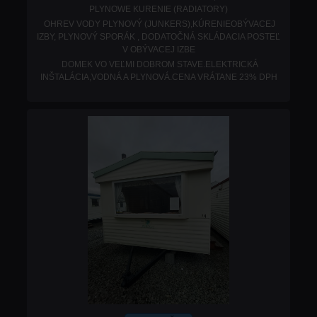
PLYNOWE KURENIE (RADIATORY)
OHREV VODY PLYNOVÝ (JUNKERS),KÚRENIEOBÝVACEJ
IZBY, PLYNOVÝ SPORÁK , DODATOČNÁ SKLÁDACIA POSTEĽ
V OBÝVACEJ IZBE
DOMEK VO VEĽMI DOBROM STAVE.ELEKTRICKÁ
INŠTALÁCIA,VODNÁ A PLYNOVÁ.
CENA VRÁTANE 23% DPH