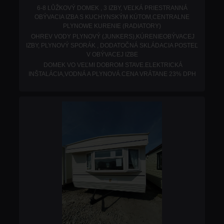
6-8 LŮŽKOVÝ DOMEK , 3 IZBY, VEĽKÁ PRIESTRANNÁ
OBÝVACIA IZBA S KUCHYNSKÝM KÚTOM,CENTRALNE
PLYNOWE KURENIE (RADIATORY)
OHREV VODY PLYNOVÝ (JUNKERS),KÚRENIEOBÝVACEJ
IZBY, PLYNOVÝ SPORÁK , DODATOČNÁ SKLÁDACIA POSTEĽ
V OBÝVACEJ IZBE
DOMEK VO VEĽMI DOBROM STAVE.ELEKTRICKÁ
INŠTALÁCIA,VODNÁ A PLYNOVÁ.
CENA VRÁTANE 23% DPH