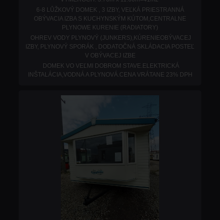
6-8 LŮŽKOVÝ DOMEK , 3 IZBY, VEĽKÁ PRIESTRANNÁ
OBÝVACIA IZBA S KUCHYNSKÝM KÚTOM,CENTRALNE
PLYNOWE KURENIE (RADIATORY)
OHREV VODY PLYNOVÝ (JUNKERS),KÚRENIEOBÝVACEJ
IZBY, PLYNOVÝ SPORÁK , DODATOČNÁ SKLÁDACIA POSTEĽ
V OBÝVACEJ IZBE
DOMEK VO VEĽMI DOBROM STAVE.ELEKTRICKÁ
INŠTALÁCIA,VODNÁ A PLYNOVÁ.
CENA VRÁTANE 23% DPH