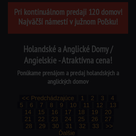
Pri kontinuálnom predaji 120 domov!
Najväčší námestí v južnom Poľsku!
Holandské a Anglické Domy /
Angielskie - Atraktívna cena!
Ponúkame prenájom a predaj holandských a
anglických domov
<< Predchádzajúce
1
2
3
4
5
6
7
8
9
10
11
12
13
14
15
16
17
18
19
20
21
22
23
24
25
26
27
28
29
30
31
32
33
>>
Ďalšie