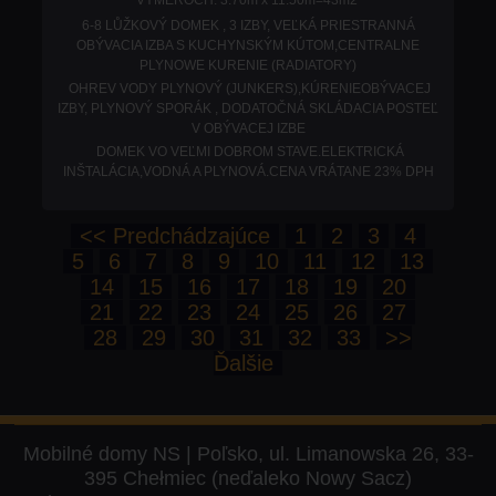
VÝMEROCH: 3.70m x 11.50m=43m2
6-8 LŮŽKOVÝ DOMEK , 3 IZBY, VEĽKÁ PRIESTRANNÁ
OBÝVACIA IZBA S KUCHYNSKÝM KÚTOM,CENTRALNE
PLYNOWE KURENIE (RADIATORY)
OHREV VODY PLYNOVÝ (JUNKERS),KÚRENIEOBÝVACEJ
IZBY, PLYNOVÝ SPORÁK , DODATOČNÁ SKLÁDACIA POSTEĽ
V OBÝVACEJ IZBE
DOMEK VO VEĽMI DOBROM STAVE.ELEKTRICKÁ
INŠTALÁCIA,VODNÁ A PLYNOVÁ.
CENA VRÁTANE 23% DPH
<< Predchádzajúce
1
2
3
4
5
6
7
8
9
10
11
12
13
14
15
16
17
18
19
20
21
22
23
24
25
26
27
28
29
30
31
32
33
>>
Ďalšie
Mobilné domy NS | Poľsko, ul. Limanowska 26, 33-
395 Chełmiec (neďaleko Nowy Sacz)