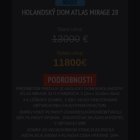
HOLANDSKÝ DOM ATLAS MIRAGE 28
13000
€
11800
€
PODROBNOSTI
PREDMETOM PREDAJA JE ANGLICKÝ DOMEK/HOLANDSÝIY
ATLAS MIRAGE 30 O VÝMEROCH: 3.10m x 10.00m=30m2
4-6 LŮŽKOVÝ DOMEK , 3 IZBY, VEĽKÁ PRIESTRANNÁ
OBÝVACIA IZBA S KUCHYNSKÝM KÚTOM,
OHREV VODY PLYNOVÝ (JUNKERS),KÚRENIEOBÝVACEJ
IZBY, PLYNOVÝ SPORÁK , DODATOČNÁ SKLÁDACIA POSTEĽ
V OBÝVACEJ IZBE
DOMEK VO VEĽMI DOBROM STAVE.ELEKTRICKÁ
INŠTALÁCIA,VODNÁ A PLYNOVÁ.
CENA VRÁTANE DPH