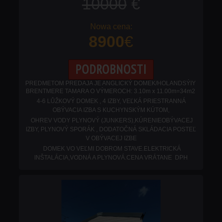
10000
€
8900
€
PODROBNOSTI
PREDMETOM PREDAJA JE ANGLICKÝ DOMEK/HOLANDSÝIY
BRENTMERE TAMARA O VÝMEROCH: 3.10m x 11.00m=34m2
4-6 LŮŽKOVÝ DOMEK , 4 IZBY, VEĽKÁ PRIESTRANNÁ
OBÝVACIA IZBA S KUCHYNSKÝM KÚTOM,
OHREV VODY PLYNOVÝ (JUNKERS),KÚRENIEOBÝVACEJ
IZBY, PLYNOVÝ SPORÁK , DODATOČNÁ SKLÁDACIA POSTEĽ
V OBÝVACEJ IZBE
DOMEK VO VEĽMI DOBROM STAVE.ELEKTRICKÁ
INŠTALÁCIA,VODNÁ A PLYNOVÁ.
CENA VRÁTANE DPH