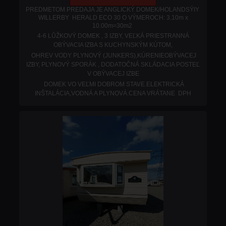
PREDMETOM PREDAJA JE ANGLICKÝ DOMEK/HOLANDSÝIY
WILLERBY HERALD ECO 30 O VÝMEROCH: 3.10m x
10.00m=30m2
4-6 LŮŽKOVÝ DOMEK , 3 IZBY, VEĽKÁ PRIESTRANNÁ
OBÝVACIA IZBA S KUCHYNSKÝM KÚTOM,
OHREV VODY PLYNOVÝ (JUNKERS),KÚRENIEOBÝVACEJ
IZBY, PLYNOVÝ SPORÁK , DODATOČNÁ SKLÁDACIA POSTEĽ
V OBÝVACEJ IZBE
DOMEK VO VEĽMI DOBROM STAVE.ELEKTRICKÁ
INŠTALÁCIA,VODNÁ A PLYNOVÁ.
CENA VRÁTANE DPH