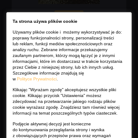
Ta strona używa plików cookie
HOLANDSKÝ DOM ATLAS EVERGLADE
3.70 CELOROCNY
Używamy plików cookie i możemy wykorzystywać je do:
poprawy funkcjonalności strony, personalizacji treści
lub reklam, funkcji mediów społecznościowych oraz
analizy ruchu. Zebrane informacje przekazujemy
zaufanym partnerom, którzy mogą łączyć je z innymi
16500
€
informacjami, które im dostarczasz w trakcie korzystania
przez Ciebie z niniejszej strony, lub ich innych usług.
Szczegółowe informacje znajdują się
w
Polityce Prywatności
.
15200
€
Klikając "Wyrażam zgodę" akceptujesz wszystkie pliki
cookie. Klikając przycisk "Ustawienia" możesz
PODROBNOSTI
zdecydować na przetwarzanie jakiego rodzaju plików
cookie wyrażasz zgodę. Znajdziesz tam również więcej
PREDMETOM PREDAJA JE ANGLICKÝ DOMEK/HOLANDSÝI
informacji na temat poszczególnych typów ciasteczek.
ATLAS EVERGLADE 3.70 CELOROCNY O VÝMEROCH: 3.70m
Podjęcie aktywnej decyzji jest konieczne
x 11.00m=41m2
do kontynuowania przeglądania strony i wynika
6-8 LŮŽKOVÝ DOMEK , 3 IZBY, VEĽKÁ PRIESTRANNÁ
z obowiązujących przepisów prawa oraz wymagań
OBÝVACIA IZBA S KUCHYNSKÝM KÚTOM,CENTRALNE