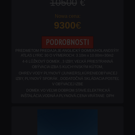
10500
€
9300
€
PODROBNOSTI
PREDMETOM PREDAJA JE ANGLICKÝ DOMEK/HOLANDSÝIY
ATLAS LYRIC 30 O VÝMEROCH: 3.10m x 10.00m=30m2
4-6 LŮŽKOVÝ DOMEK , 3 IZBY, VEĽKÁ PRIESTRANNÁ
OBÝVACIA IZBA S KUCHYNSKÝM KÚTOM,
OHREV VODY PLYNOVÝ (JUNKERS),KÚRENIEOBÝVACEJ
IZBY, PLYNOVÝ SPORÁK , DODATOČNÁ SKLÁDACIA POSTEĽ
V OBÝVACEJ IZBE
DOMEK VO VEĽMI DOBROM STAVE.ELEKTRICKÁ
INŠTALÁCIA,VODNÁ A PLYNOVÁ.
CENA VRÁTANE DPH