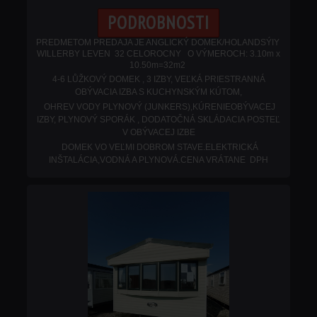
PODROBNOSTI
PREDMETOM PREDAJA JE ANGLICKÝ DOMEK/HOLANDSÝIY
WILLERBY LEVEN 32 CELOROCNY O VÝMEROCH: 3.10m x
10.50m=32m2
4-6 LŮŽKOVÝ DOMEK , 3 IZBY, VEĽKÁ PRIESTRANNÁ
OBÝVACIA IZBA S KUCHYNSKÝM KÚTOM,
OHREV VODY PLYNOVÝ (JUNKERS),KÚRENIEOBÝVACEJ
IZBY, PLYNOVÝ SPORÁK , DODATOČNÁ SKLÁDACIA POSTEĽ
V OBÝVACEJ IZBE
DOMEK VO VEĽMI DOBROM STAVE.ELEKTRICKÁ
INŠTALÁCIA,VODNÁ A PLYNOVÁ.
CENA VRÁTANE DPH