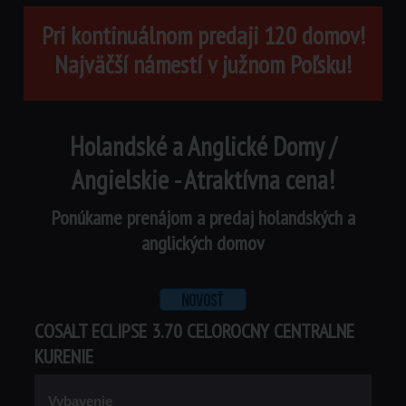
Pri kontinuálnom predaji 120 domov!
Najväčší námestí v južnom Poľsku!
Holandské a Anglické Domy /
Angielskie - Atraktívna cena!
Ponúkame prenájom a predaj holandských a
anglických domov
COSALT ECLIPSE 3.70 CELOROCNY CENTRALNE
KURENIE
Vybavenie