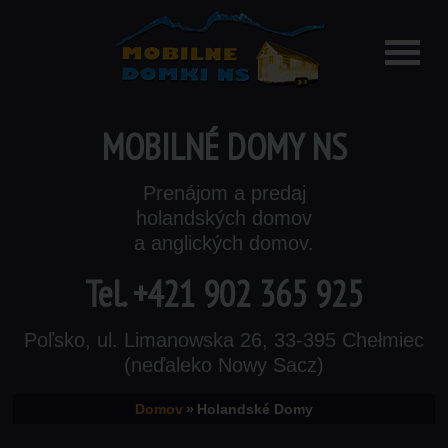
MOBILNÉ DOMY NS
Prenájom a predaj
holandských domov
a anglických domov.
Tel.
+421 902 365 925
Poľsko, ul. Limanowska 26, 33-395 Chełmiec
(neďaleko Nowy Sacz)
Domov
»
Holandské Domy