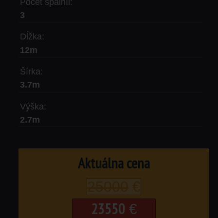
Počet spálníi:
3
Dĺžka:
12m
Šírka:
3.7m
Výška:
2.7m
Aktuálna cena
25000
€
23550
€