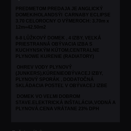
PREDMETOM PREDAJA JE ANGLICKÝ
DOMEK/HOLANDSÝI CARNABY ECLIPSE
3.70 CELOROCNY O VÝMEROCH: 3.70m x
12m=42.50m2
6-8 LŮŽKOVÝ DOMEK , 4 IZBY, VEĽKÁ
PRIESTRANNÁ OBÝVACIA IZBA S
KUCHYNSKÝM KÚTOM,CENTRALNE
PLYNOWE KURENIE (RADIATORY)
OHREV VODY PLYNOVÝ
(JUNKERS),KÚRENIEOBÝVACEJ IZBY,
PLYNOVÝ SPORÁK , DODATOČNÁ
SKLÁDACIA POSTEĽ V OBÝVACEJ IZBE
DOMEK VO VEĽMI DOBROM
STAVE.ELEKTRICKÁ INŠTALÁCIA,VODNÁ A
PLYNOVÁ.
CENA VRÁTANE 23% DPH