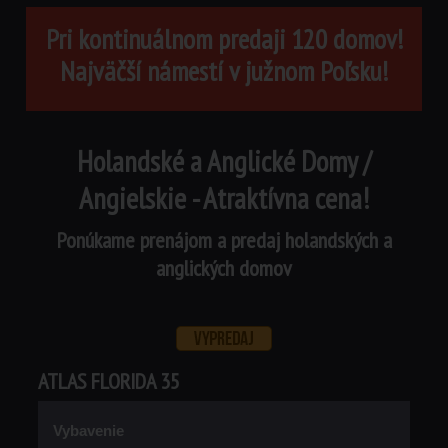
Pri kontinuálnom predaji 120 domov!
Najväčší námestí v južnom Poľsku!
Holandské a Anglické Domy /
Angielskie - Atraktívna cena!
Ponúkame prenájom a predaj holandských a
anglických domov
ATLAS FLORIDA 35
Vybavenie