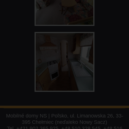
Mobilné domy NS | Poľsko, ul. Limanowska 26, 33-
395 Chełmiec (neďaleko Nowy Sacz)
Tel.
+421 902 365 925
,
+48 510 328 545
,
+48 516