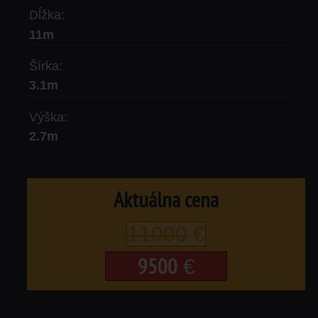
Dĺžka:
11m
Šírka:
3.1m
Výška:
2.7m
Aktuálna cena
11000
€
9500
€