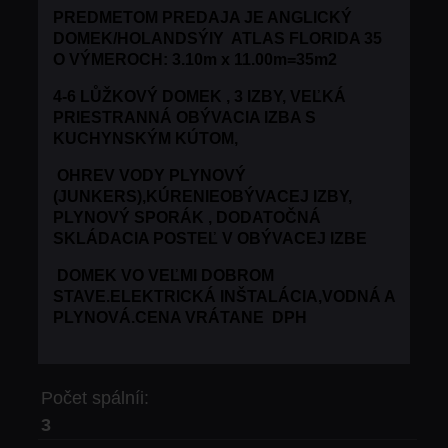
PREDMETOM PREDAJA JE ANGLICKÝ
DOMEK/HOLANDSÝIY ATLAS FLORIDA 35
O VÝMEROCH: 3.10m x 11.00m=35m2
4-6 LŮŽKOVÝ DOMEK , 3 IZBY, VEĽKÁ
PRIESTRANNÁ OBÝVACIA IZBA S
KUCHYNSKÝM KÚTOM,
OHREV VODY PLYNOVÝ
(JUNKERS),KÚRENIEOBÝVACEJ IZBY,
PLYNOVÝ SPORÁK , DODATOČNÁ
SKLÁDACIA POSTEĽ V OBÝVACEJ IZBE
DOMEK VO VEĽMI DOBROM
STAVE.ELEKTRICKÁ INŠTALÁCIA,VODNÁ A
PLYNOVÁ.
CENA VRÁTANE DPH
Počet spálníi:
3