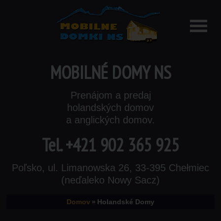
MOBILNÉ DOMY NS
Prenájom a predaj
holandských domov
a anglických domov.
Tel.
+421 902 365 925
Poľsko, ul. Limanowska 26, 33-395 Chełmiec
(neďaleko Nowy Sacz)
Domov
»
Holandské Domy