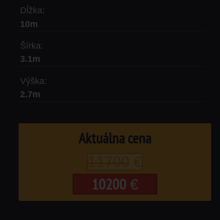
Dĺžka:
10m
Šírka:
3.1m
Výška:
2.7m
Aktuálna cena
11700
€
10200
€