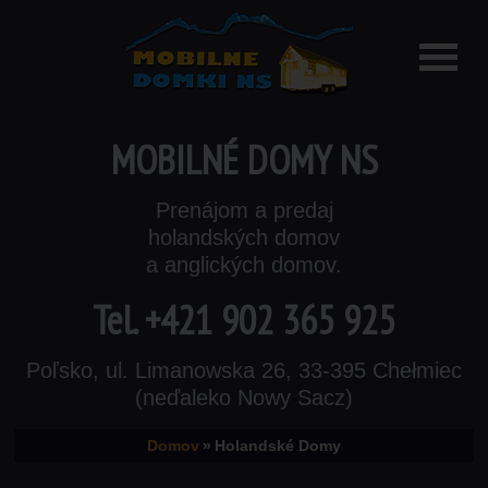
MOBILNÉ DOMY NS
Prenájom a predaj
holandských domov
a anglických domov.
Tel.
+421 902 365 925
Poľsko, ul. Limanowska 26, 33-395 Chełmiec
(neďaleko Nowy Sacz)
Domov
»
Holandské Domy