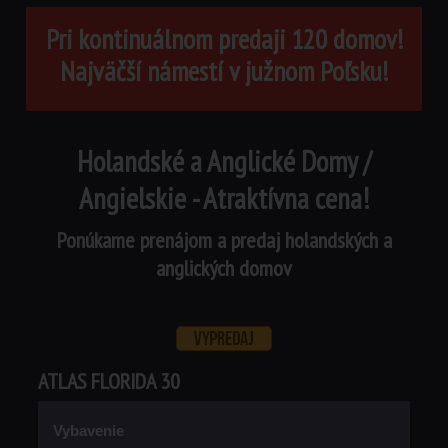
Pri kontinuálnom predaji 120 domov!
Najväčší námestí v južnom Poľsku!
Holandské a Anglické Domy /
Angielskie - Atraktívna cena!
Ponúkame prenájom a predaj holandských a
anglických domov
ATLAS FLORIDA 30
Vybavenie