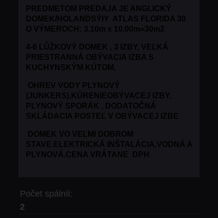
PREDMETOM PREDAJA JE ANGLICKÝ
DOMEK/HOLANDSÝIY ATLAS FLORIDA 30
O VÝMEROCH: 3.10m x 10.00m=30m2
4-6 LŮŽKOVÝ DOMEK , 3 IZBY, VEĽKÁ
PRIESTRANNÁ OBÝVACIA IZBA S
KUCHYNSKÝM KÚTOM,
OHREV VODY PLYNOVÝ
(JUNKERS),KÚRENIEOBÝVACEJ IZBY,
PLYNOVÝ SPORÁK , DODATOČNÁ
SKLÁDACIA POSTEĽ V OBÝVACEJ IZBE
DOMEK VO VEĽMI DOBROM
STAVE.ELEKTRICKÁ INŠTALÁCIA,VODNÁ A
PLYNOVÁ.
CENA VRÁTANE DPH
Počet spálníi:
2