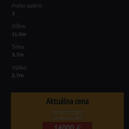
Počet spálníi:
3
Dĺžka:
11.5m
Šírka:
3.7m
Výška:
2.7m
Aktuálna cena
15400
€
14000
€