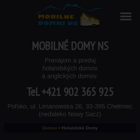
MOBILNÉ DOMY NS
Prenájom a predaj
holandských domov
a anglických domov.
Tel.
+421 902 365 925
Poľsko, ul. Limanowska 26, 33-395 Chełmiec
(neďaleko Nowy Sacz)
Domov
»
Holandské Domy