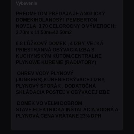
Vybavenie
PREDMETOM PREDAJA JE ANGLICKÝ
DOMEK/HOLANDSÝI PEMBERTON
NOVELA 3.70 CELOROCNY O VÝMEROCH:
3.70m x 11.50m=42.50m2
6-8 LŮŽKOVÝ DOMEK , 4 IZBY, VEĽKÁ
PRIESTRANNÁ OBÝVACIA IZBA S
KUCHYNSKÝM KÚTOM,CENTRALNE
PLYNOWE KURENIE (RADIATORY)
OHREV VODY PLYNOVÝ
(JUNKERS),KÚRENIEOBÝVACEJ IZBY,
PLYNOVÝ SPORÁK , DODATOČNÁ
SKLÁDACIA POSTEĽ V OBÝVACEJ IZBE
DOMEK VO VEĽMI DOBROM
STAVE.ELEKTRICKÁ INŠTALÁCIA,VODNÁ A
PLYNOVÁ.
CENA VRÁTANE 23% DPH