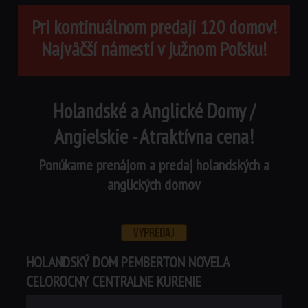
Pri kontinuálnom predaji 120 domov!
Najväčší námestí v južnom Poľsku!
Holandské a Anglické Domy /
Angielskie - Atraktívna cena!
Ponúkame prenájom a predaj holandských a
anglických domov
HOLANDSKÝ DOM PEMBERTON NOVELA
CELOROCNY CENTRALNE KURENIE