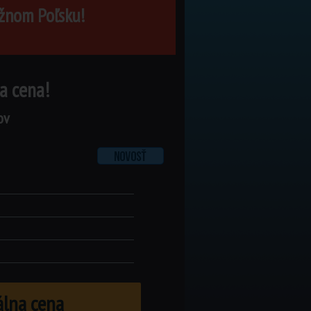
užnom Poľsku!
a cena!
ov
álna cena