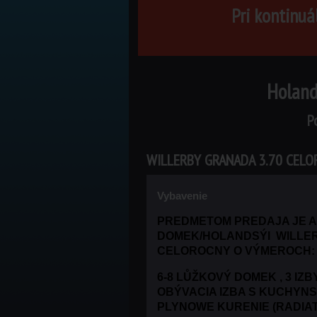
Pri kontinuá
Holand
P
WILLERBY GRANADA 3.70 CELO
Vybavenie
PREDMETOM PREDAJA JE 
DOMEK/HOLANDSÝI WILLER
CELOROCNY O VÝMEROCH: 3
6-8 LŮŽKOVÝ DOMEK , 3 IZ
OBÝVACIA IZBA S KUCHYN
PLYNOWE KURENIE (RADIA