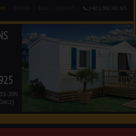
OMY
DOPRAVA
BLOG
KONTAKT
📞 (+421) 902 365 925
NS
925
 33-395
Sacz)