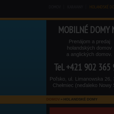
DOMOV
KARAVANY
HOLANDSKÉ D
MOBILNÉ DOMY 
Prenájom a predaj
holandských domov
a anglických domov.
Tel.
+421 902 365 
Poľsko, ul. Limanowska 26,
Chełmiec (neďaleko Nowy 
DOMOV
»
HOLANDSKÉ DOMY