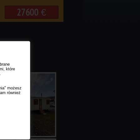
27600
€
ebrane
i, które
.
enia" możesz
tam również