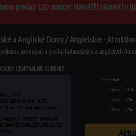
lnom predaji 120 domov! Najväčší námestí v j
ské a Anglické Domy / Angielskie - Atraktívn
onúkame prenájom a predaj holandských a anglických dom
ROCNY CENTRALNE KURENIE
Počet spálníi:
2
Dĺžka:
11.5m
ANGLICKÝ
Šírka:
3.7m
BY GRANADA 3.70
.70m x 11.50m=42.50m2
Výška:
2.7m
BY, VEĽKÁ PRIESTRANNÁ
SKÝM KÚTOM,CENTRALNE
Aktu
TORY)