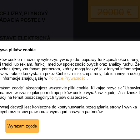
29000
€
EJ IZBY, PLYNOVÝ
ÁDACIA POSTEĽ V
 STAVE.ELEKTRICKÁ
OVÁ.
CENA VRÁTANE 23%
żywa plików cookie
ów cookie i możemy wykorzystywać je do: poprawy funkcjonalności strony,
ji treści lub reklam, funkcji mediów społecznościowych oraz analizy ruchu. Z
rzekazujemy zaufanym partnerom, którzy mogą łączyć je z innymi informacjam
z w trakcie korzystania przez Ciebie z niniejszej strony, lub ich innych usług
informacje znajdują się w
Polityce Prywatności
.
rażam zgodę" akceptujesz wszystkie pliki cookie. Klikając przycisk "Ustawi
a przetwarzanie jakiego rodzaju plików cookie wyrażasz zgodę. Znajdziesz 
macji na temat poszczególnych typów ciasteczek.
ywnej decyzji jest konieczne do kontynuowania przeglądania strony i wynika
ących przepisów prawa oraz wymagań naszych partnerów.
Wyrażam zgodę