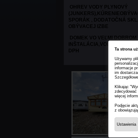
OHREV VODY PLYNOVÝ
(JUNKERS),KÚRENIEOBÝVAC
SPORÁK , DODATOČNÁ SKL
OBÝVACEJ IZBE
DOMEK VO VEĽMI DOBROM
INŠTALÁCIA,VODNÁ A PLYN
Ta strona u
DPH
Używamy plik
personalizac
informacje p
im dostarczas
Szczegółowe 
Klikając "Wy
zdecydować n
więcej infor
Podjęcie akt
z obowiązuj
Ustawienia